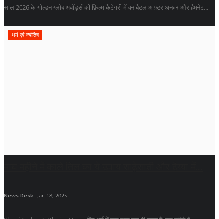
साल 2026 के गोल्डन ग्लोब अवॉर्ड्स की फ़िल्म कैटेगरी में वन बैटल आफ़्टर अनदर और हैमनेट...
धर्म एवं ज्योतिष
माघ महीने में काले तिल का ये उपाय साढ़ेसाती और ढैय्या में...
News Desk
Jan 18, 2025