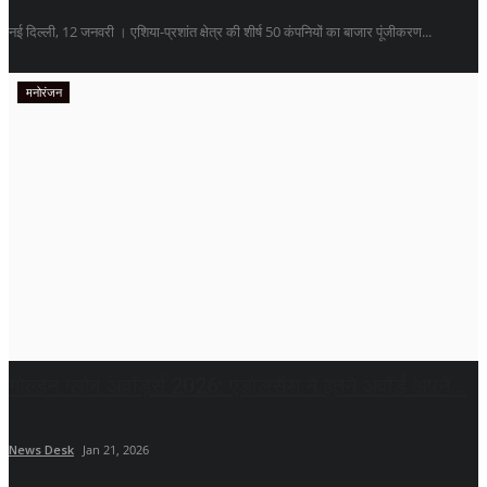
नई दिल्ली, 12 जनवरी । एशिया-प्रशांत क्षेत्र की शीर्ष 50 कंपनियों का बाजार पूंजीकरण...
मनोरंजन
गोल्डन ग्लोब अवॉर्ड्स 2026: एडोलसेंस ने इतने अवॉर्ड अपने...
News Desk
Jan 21, 2026