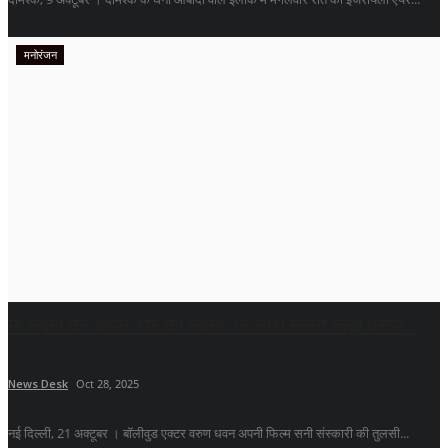
मनोरंजन
मां लक्ष्मी को अपने 'घर की लक्ष्मी' के साथ मनाते दिखे वरुण...
News Desk
Oct 28, 2025
नई दिल्ली, 21 अक्टूबर । बॉलीवुड एक्टर वरुण धवन अपनी फिल्म सनी संस्कारी की तुलसी...