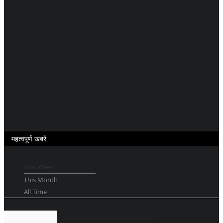
महत्वपूर्ण खबरें
This Week
This Month
All Time
बस्तर के लिए अरुणाचल मॉडल पर जोर