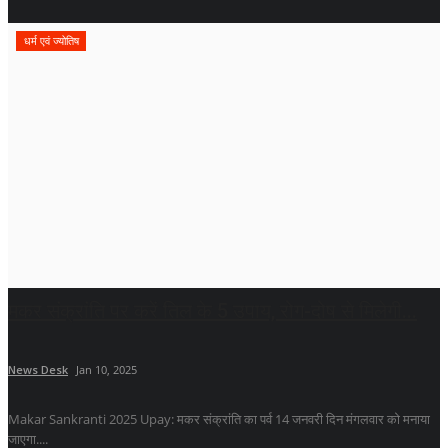
धर्म एवं ज्योतिष
मकर संक्रांति पर करें तिल के 5 उपाय, रोग-दोष से मिलेगी...
News Desk
Jan 10, 2025
Makar Sankranti 2025 Upay: मकर संक्रांति का पर्व 14 जनवरी दिन मंगलवार को मनाया
जाएगा....