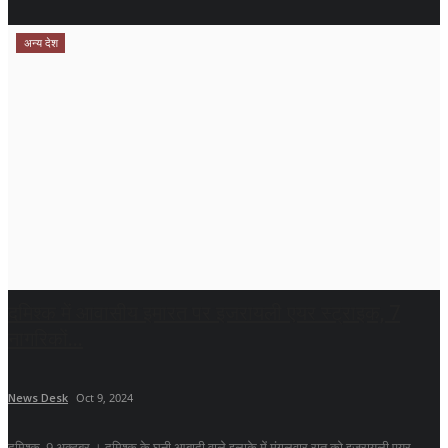
अन्य देश
दमिश्क में आवासीय इमारत पर इजरायली एयर स्ट्राइक, 7
नागरिकों...
News Desk
Oct 9, 2024
दमिश्क, 9 अक्टूबर । दमिश्क के घनी आबादी वाले इलाके में मंगलवार रात को इजरायली एयर...