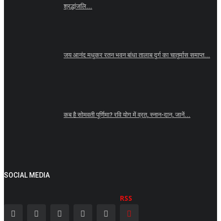
श्रद्धांजलि...
जय आनंद मधुकर रतन भवन बांधा तालाब दुर्ग का चातुर्मास समाप्त...
कब है सोमवती पूर्णिमा? रवि योग में व्रत, स्नान-दान, जानें...
SOCIAL MEDIA
RSS