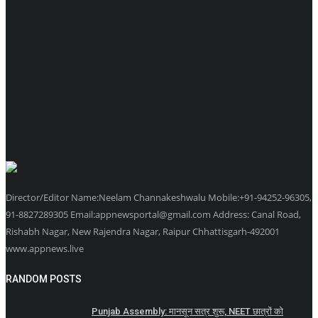
Director/Editor Name:Neelam Channakeshwalu Mobile:+91-94252-96305,
91-8827289305 Email:appnewsportal@gmail.com Address: Canal Road,
Rishabh Nagar, New Rajendra Nagar, Raipur Chhattisgarh-492001
www.appnews.live
RANDOM POSTS
Punjab Assembly: मानसून सत्र शुरू, NEET छात्रों को