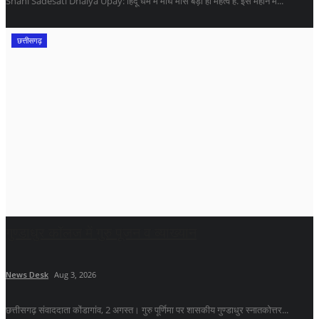
Shani Sadesati Dhaiya Upay: हिंदू धर्म में माघ मास बड़ा ही महत्व है. इस महीने में...
छत्तीसगढ़
गुण्डाधुर कॉलज में गुरु पूजन व व्याख्यान
News Desk
Aug 3, 2026
छत्तीसगढ़ संवाददाता कोंडागांव, 2 अगस्त। गुरु पूर्णिमा पर शासकीय गुण्डाधुर स्नातकोत्तर...