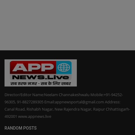
Director/Editor Name:Neelam Channakeshwalu Mobile:+91-94252-
96305, 91-8827289305 Email:appnewsportal@gmail.com Address:
Canal Road, Rishabh Nagar, New Rajendra Nagar, Raipur Chhattisgarh-
492001 www.appnews.live
RANDOM POSTS