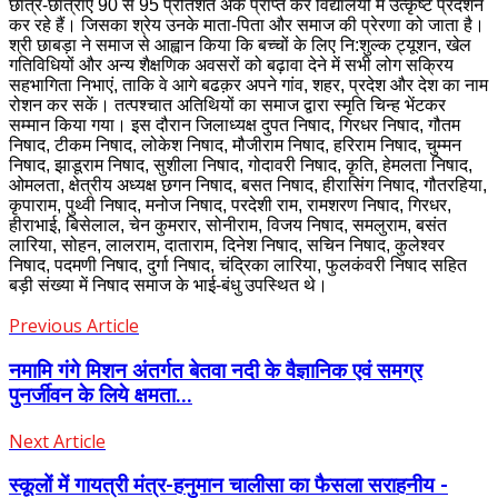
छात्र-छात्राएं 90 से 95 प्रतिशत अंक प्राप्त कर विद्यालयों में उत्कृष्ट प्रदर्शन
कर रहे हैं। जिसका श्रेय उनके माता-पिता और समाज की प्रेरणा को जाता है।
श्री छाबड़ा ने समाज से आह्वान किया कि बच्चों के लिए नि:शुल्क ट्यूशन, खेल
गतिविधियों और अन्य शैक्षणिक अवसरों को बढ़ावा देने में सभी लोग सक्रिय
सहभागिता निभाएं, ताकि वे आगे बढक़र अपने गांव, शहर, प्रदेश और देश का नाम
रोशन कर सकें। तत्पश्चात अतिथियों का समाज द्वारा स्मृति चिन्ह भेंटकर
सम्मान किया गया। इस दौरान जिलाध्यक्ष दुपत निषाद, गिरधर निषाद, गौतम
निषाद, टीकम निषाद, लोकेश निषाद, मौजीराम निषाद, हरिराम निषाद, चुम्मन
निषाद, झाडूराम निषाद, सुशीला निषाद, गोदावरी निषाद, कृति, हेमलता निषाद,
ओमलता, क्षेत्रीय अध्यक्ष छगन निषाद, बसत निषाद, हीरासिंग निषाद, गौतरहिया,
कृपाराम, पुथ्वी निषाद, मनोज निषाद, परदेशी राम, रामशरण निषाद, गिरधर,
हीराभाई, बिसेलाल, चेन कुमरार, सोनीराम, विजय निषाद, समलुराम, बसंत
लारिया, सोहन, लालराम, दाताराम, दिनेश निषाद, सचिन निषाद, कुलेश्वर
निषाद, पदमणी निषाद, दुर्गा निषाद, चंद्रिका लारिया, फुलकंवरी निषाद सहित
बड़ी संख्या में निषाद समाज के भाई-बंधु उपस्थित थे।
Previous Article
नमामि गंगे मिशन अंतर्गत बेतवा नदी के वैज्ञानिक एवं समग्र
पुनर्जीवन के लिये क्षमता...
Next Article
स्कूलों में गायत्री मंत्र-हनुमान चालीसा का फैसला सराहनीय -