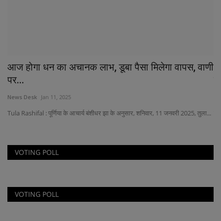
आज होगा धन का अचानक लाभ, डूबा पैसा मिलेगा वापस, वाणी
इज
पर...
कम
News Desk
Jan 11, 2025
Ne
Tula Rashifal : पूर्णिया के आचार्य बंशीधर झा के अनुसार, शनिवार, 11 जनवरी 2025, तुला...
यरू
VOTING POLL
VOTING POLL