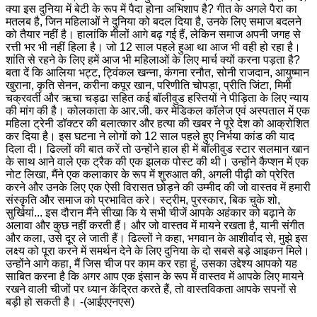
क्या इस दुनिया में बेटी के रूप में पैदा होना अभिशाप है? गीत के अगले पैरा का
मतलब है, जिन महिलाओं ने दुनिया को बदल दिया है, उनके लिए समाज बदलने
को तैयार नहीं है। हालांकि मीलों आगे बढ़ गई हैं, लेकिन समाज अपनी जगह से
रत्ती भर भी नहीं हिला है। जो 12 साल पहले हुआ था आज भी वही हो रहा है।
शांति से रहने के लिए हमें आज भी महिलाओं के लिए मार्च क्यों करना पड़ता है?
बता दें कि आलिया भट्ट, ट्विंकल खन्ना, कंगना रनौत, सोनी राजदान, आयुष्मान
खुराना, कृति सेनन, करीना कपूर खान, परिणीति चोपड़ा, प्रीति जिंटा, मिमी
चक्रवर्ती और ऋचा चड्ढा सहित कई बॉलीवुड हस्तियों ने पीड़िता के लिए न्याय
की मांग की है। कोलकाता के आर.जी. कर मेडिकल कॉलेज एवं अस्पताल में एक
महिला ट्रेनी डॉक्टर की बलात्कार और हत्या की खबर ने पूरे देश को आक्रोशित
कर दिया है। इस घटना ने लोगों को 12 साल पहले हुए निर्भया कांड की याद
दिला दी। ढिल्लों की बात करें तो उन्होंने हाल ही में बॉलीवुड स्टार सलमान खान
के साथ आने वाले एक ट्रैक की एक झलक पोस्ट की थी। उन्होंने कैप्शन में एक
नोट लिखा, मैंने एक कलाकार के रूप में शुरुआत की, अगली पीढ़ी को प्रेरित
करने और उनके लिए एक ऐसी विरासत छोड़ने की उम्मीद की जो वास्तव में हमारी
संस्कृति और समाज को प्रभावित करे। स्ट्रीम, पुरस्कार, बिक चुके शो,
सुर्खियां... इस दौरान मैंने सीखा कि ये सभी चीजें आपके अहंकार को बढ़ाने के
अलावा और कुछ नहीं करती हैं। और जो वास्तव में मायने रखता है, यानी संगीत
और कला, उसे दूर ले जाती हैं। ढिल्लों ने कहा, भगवान के आशीर्वाद से, मुझे इस
लक्ष्य को पूरा करने में समर्थन देने के लिए दुनिया के दो सबसे बड़े आइकन मिले।
उन्होंने आगे कहा, मैं जिस चीज पर काम कर रहा हूं, उसका उद्देश्य आपको यह
साबित करना है कि अगर आप एक इंसान के रूप में वास्तव में आपके लिए मायने
रखने वाली चीजों पर ध्यान केंद्रित करते हैं, तो वास्तविकता आपके सपनों से
बड़ी हो सकती है। -(आईएएनएस)