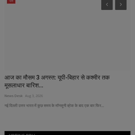
देश
आज का मौसम 3 अगस्त: यूपी-बिहार से कश्मीर तक
सु
मूसलाधार बारिश...
Ne
News Desk
Aug 3, 2026
Mor
नई दिल्ली उत्तर भारत में कुछ समय के मॉनसूनी ब्रेक के बाद एक बार फिर...