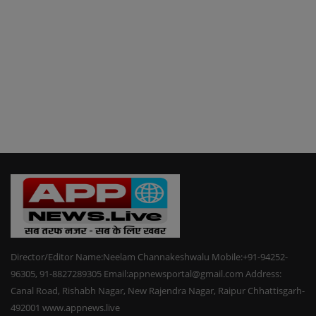
Director/Editor Name:Neelam Channakeshwalu Mobile:+91-94252-
96305, 91-8827289305 Email:appnewsportal@gmail.com Address:
Canal Road, Rishabh Nagar, New Rajendra Nagar, Raipur Chhattisgarh-
492001 www.appnews.live