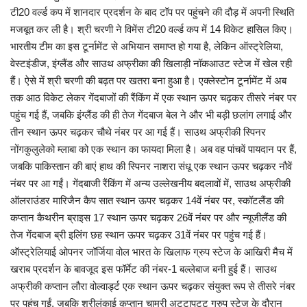
टी20 वर्ल्ड कप में शानदार प्रदर्शन के बाद टॉप पर पहुंचने की दौड़ में अपनी स्थिति
मजबूत कर ली है। श्री चरणी ने विमेंस टी20 वर्ल्ड कप में 14 विकेट हासिल किए।
व्यापार
भारतीय टीम का इस टूर्नामेंट से अभियान समाप्त हो गया है, लेकिन ऑस्ट्रेलिया,
वेस्टइंडीज, इंग्लैंड और साउथ अफ्रीका की खिलाड़ी नॉकआउट स्टेज में खेल रही
शिक्षा एवं रोजगार
हैं। ऐसे में श्री चरणी की बढ़त पर खतरा बना हुआ है। एक्लेस्टोन टूर्नामेंट में अब
तक आठ विकेट लेकर गेंदबाजों की रैंकिंग में एक स्थान ऊपर चढ़कर तीसरे नंबर पर
धर्म एवं ज्योतिष
पहुंच गई हैं, जबकि इंग्लैंड की ही तेज गेंदबाज बेल ने और भी बड़ी छलांग लगाई और
तीन स्थान ऊपर चढ़कर चौथे नंबर पर आ गई हैं। साउथ अफ्रीकी स्पिनर
नोंगकुलुलेको म्लाबा को एक स्थान का फायदा मिला है। अब वह पांचवें पायदान पर हैं,
जबकि पाकिस्तान की बाएं हाथ की स्पिनर नाशरा संधू एक स्थान ऊपर चढ़कर नौवें
नंबर पर आ गईं। गेंदबाजी रैंकिंग में अन्य उल्लेखनीय बदलावों में, साउथ अफ्रीकी
ऑलराउंडर मारिजैन कैप सात स्थान ऊपर चढ़कर 14वें नंबर पर, स्कॉटलैंड की
कप्तान कैथरीन ब्राइस 17 स्थान ऊपर चढ़कर 26वें नंबर पर और न्यूजीलैंड की
तेज गेंदबाज ब्री इलिंग छह स्थान ऊपर चढ़कर 31वें नंबर पर पहुंच गई हैं।
ऑस्ट्रेलियाई ओपनर जॉर्जिया वोल भारत के खिलाफ ग्रुप स्टेज के आखिरी मैच में
खराब प्रदर्शन के बावजूद इस फॉर्मेट की नंबर-1 बल्लेबाज बनी हुई हैं। साउथ
अफ्रीकी कप्तान लौरा वोल्वार्ड्ट एक स्थान ऊपर चढ़कर संयुक्त रूप से तीसरे नंबर
पर पहुंच गईं, जबकि श्रीलंकाई कप्तान चामरी अट्टापट्टू ग्रुप स्टेज के दौरान