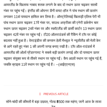
आयरलैंड के खिलाफ नाबाद शतक लगाने के बाद दो स्थान ऊपर चढ़कर सातवें
नंबर पर पहुंच गईं। इंग्लैंड की ओपनर डैनी वायट-हॉज ने पांच स्थान की छलांग
लगाकर 11वां पायदान हासिल कर लिया है। ऑस्ट्रेलियाई खिलाड़ी एलिस पेरी भी
पांच स्थान ऊपर चढ़कर 17वें नंबर पर, साउथ अफ्रीका की एनेरी डर्कसेन चार
स्थान ऊपर चढ़कर 24वें नंबर पर और स्कॉटलैंड की डार्सी कार्टर 13 स्थान ऊपर
चढ़कर 42वें नंबर पर पहुंच गईं। टी20 ऑलराउंडर्स की रैंकिंग में टॉप पर कोई
बदलाव नहीं हुआ है। वेस्टइंडीज की कप्तान हेली मैथ्यूज ने न्यूजीलैंड की मेली केर
से आगे रहते हुए नंबर 1 की अपनी जगह बनाए रखी है। टॉप ऑल-राउंडर्स में
आयरलैंड की ओर्ला प्रेंडरगास्ट ने सबसे बड़ी छलांग लगाई और दो पायदान ऊपर
चढ़कर संयुक्त रूप से तीसरे स्थान पर पहुंच गईं। कैप आठवें स्थान पर पहुंच गई हैं,
जबकि ब्राइस 11वें स्थान पर पहुंच गई हैं। --(आईएएनएस)
PREVIOUS ARTICLE
सोने-चांदी की कीमतों में बड़ा उछाल, गोल्ड ₹8500 तक महंगा; जानें आज के ताजा
रेट