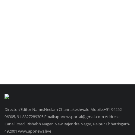
Director/Editor Name:Neelam Channakeshwalu Mobile:+91-94252-
96305, 91-8827289305 Email:appnewsportal@gmail.com Address:
Canal Road, Rishabh Nagar, New Rajendra Nagar, Raipur Chhattisgarh-
492001 www.appnews.live